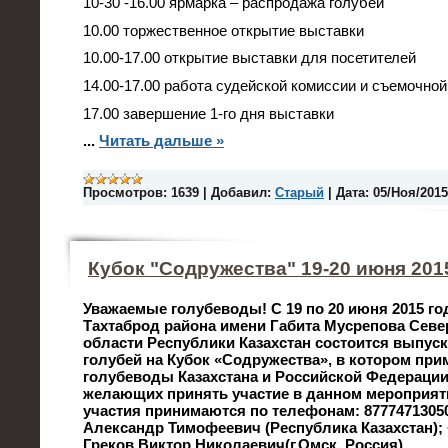
10-30 -16.00 ярмарка – распродажа голубей
10.00 торжественное открытие выставки
10.00-17.00 открытие выставки для посетителей
14.00-17.00 работа судейской комиссии и съемочной
17.00 завершение 1-го дня выставки
...
Читать дальше »
Просмотров:
1639
|
Добавил:
Старый
|
Дата:
05/Ноя/2015
Кубок "Содружества" 19-20 июня 2015
Уважаемые голубеводы!
С 19 по 20 июня 2015 го
Тахтаброд района имени Габита Мусрепова Севе
области Республики Казахстан состоится выпус
голубей на Кубок «Содружества», в котором при
голубеводы Казахстана и Российской Федерации
желающих принять участие в данном мероприят
участия принимаются по телефонам: 877747130
Александр Тимофеевич (Республика Казахстан); 
Греков Виктор Николаевич(г.Омск, Россия).