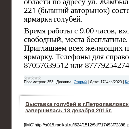
области по адресу ул. Жамбыл
221 (бывший авторынок) сост
ярмарка голубей.
Время работы с 9.00 часов, вх
свободный, места бесплатные.
Приглашаем всех желающих п
ярмарку. Телефоны для справо
87057639512 или 87779254274
Просмотров:
353
|
Добавил:
Старый
|
Дата:
17/Фев/2020
|
Ко
Выставка голубей в г.Петропавловск
завершилась 13 декабря 2015г.
[IMG]http://s019.radikal.ru/i624/1512/9d/717493f72898.j