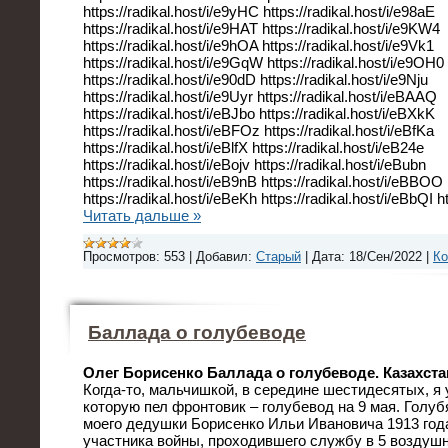
https://radikal.host/i/e9yHC https://radikal.host/i/e98aE
https://radikal.host/i/e9HAT https://radikal.host/i/e9KW4
https://radikal.host/i/e9hOA https://radikal.host/i/e9Vk1
https://radikal.host/i/e9GqW https://radikal.host/i/e9OH0
https://radikal.host/i/e90dD https://radikal.host/i/e9Nju
https://radikal.host/i/e9Uyr https://radikal.host/i/eBAAQ
https://radikal.host/i/eBJbo https://radikal.host/i/eBXkK
https://radikal.host/i/eBFOz https://radikal.host/i/eBfKa
https://radikal.host/i/eBlfX https://radikal.host/i/eB24e
https://radikal.host/i/eBojv https://radikal.host/i/eBubn
https://radikal.host/i/eB9nB https://radikal.host/i/eBBOO
https://radikal.host/i/eBeKh https://radikal.host/i/eBbQI h
Читать дальше »
Просмотров:
553
|
Добавил:
Старый
|
Дата:
18/Сен/2022
|
Ко
Баллада о голубеводе
Олег Борисенко Баллада о голубеводе. Казахста
Когда-то, мальчишкой, в середине шестидесятых, 
которую пел фронтовик – голубевод на 9 мая. Голуб
моего дедушки Борисенко Ильи Ивановича 1913 год
участника войны, проходившего службу в 5 воздушн