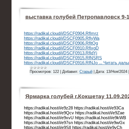
выставка голубей Петропавловск 9-10
https://radikal.cloud/i/DSCF0904.RfImrz
https://radikal.cloud/i/DSCF0905.RfIyWa
https://radikal.cloud/i/DSCF0906.RfItQg
https://radikal.cloud/i/DSCF0910.RfIxgD
https://radikal.cloud/i/DSCF0913.RfIdYj
https://radikal.cloud/i/DSCF0915.RfNSRS
https://radikal.cloud/i/DSCF0916.RfNJo
...
Читать даль
Просмотров:
122
|
Добавил:
Старый
|
Дата:
13/Ноя/2024
Ярмарка голубей г.Кокшетау 11.09.20
https://radikal.host/i/e9z28 https://radikal.host/i/e93Ca
https://radikal.host/i/e9Qcv https://radikal.host/i/e9Zae
https://radikal.host/i/e9xvU https://radikal.host/i/e9kWB
https://radikal.host/i/e97sn https://radikal.host/i/e9wGx
https://radikal.host/i/e9SII https://radikal.host/i/e9vCh