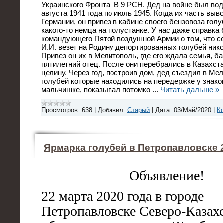
Украинского Фронта. В 9 РСН. Дед на войне был во
августа 1941 года по июль 1945. Когда их часть вы
Германии, он привез в кабине своего бензовоза гол
какого-то немца на полустанке. У нас даже справка
командующего Пятой воздушной Армии о том, что с
И.И. везет на Родину депортированных голубей ник
Привез он их в Мелитополь, где его ждала семья, б
пятилетний отец. После они перебрались в Казахст
целину. Через год, построив дом, дед съездил в Ме
голубей которые находились на передержке у знаком
мальчишке, показывал потомко
...
Читать дальше »
Просмотров:
638
|
Добавил:
Старый
|
Дата:
03/Май/2020
|
К
Ярмарка голубей в Петропавловске 2
Объявление!
22 марта 2020 года в городе
Петропавловске Северо-Казах