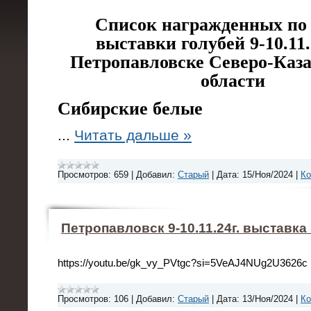
Список награжденных по
выставки голубей 9-10.11.2
Петропавловске Северо-Каз
области
Сибирские белые
...
Читать дальше »
Просмотров:
659
|
Добавил:
Старый
|
Дата:
15/Ноя/2024
|
Ко
Петропавловск 9-10.11.24г. выставка
https://youtu.be/gk_vy_PVtgc?si=5VeAJ4NUg2U3626c
Просмотров:
106
|
Добавил:
Старый
|
Дата:
13/Ноя/2024
|
Ко